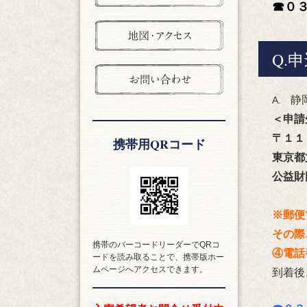
☎０
Q.
静
A.
＜申請
〒１１
携帯用QRコード
東京都
公益財
※郵便
その際
携帯のバーコードリーダーでQRコ
④電話
ードを読み取ることで、携帯版ホー
ムページへアクセスできます。
到着後