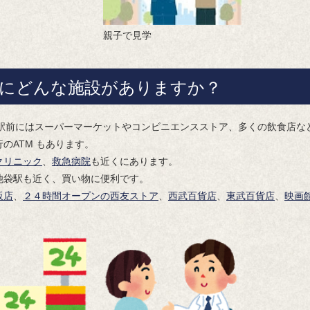
親子で見学
にどんな施設がありますか？
塚駅前にはスーパーマーケットやコンビニエンスストア、多くの飲食店な
のATM もあります。
クリニック
、
救急病院
も近くにあります。
池袋駅も近く、買い物に便利です。
販店
、
２４時間オープンの西友ストア
、
西武百貨店
、
東武百貨店
、
映画