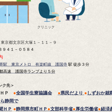
クリニック
 東京都文京区大塚１－１１－９
３９４１－０５８４
内
寄駅 東京メトロ 有楽町線 護国寺
駅
徒歩３分
都高速 護国寺ランプより５分
ンク先＞
ＨＰ
●
全国学生寮協議会
●
県民だより
●
しずおか就
なら静岡で
聞ＨＰ
●
静岡県市町ＨＰ
●
文部科学省
●
厚生労働省
●
経済