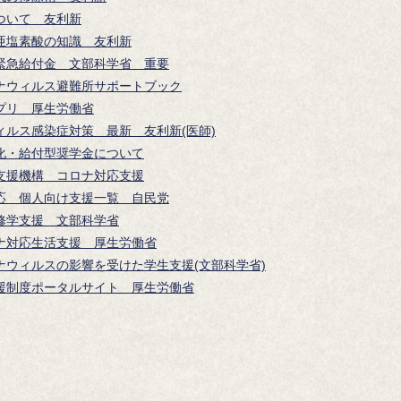
ついて 友利新
亜塩素酸の知識 友利新
緊急給付金 文部科学省 重要
ナウィルス避難所サポートブック
プリ 厚生労働省
ィルス感染症対策 最新 友利新(医師)
化・給付型奨学金について
支援機構 コロナ対応支援
応 個人向け支援一覧 自民党
修学支援 文部科学省
ナ対応生活支援 厚生労働省
ナウィルスの影響を受けた学生支援(文部科学省)
援制度ポータルサイト 厚生労働省