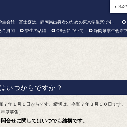
学生会館 富士寮は、静岡県出身者のための東京学生寮です。
るご質問
寮生の活躍
OB会について
静岡県学生会館
はいつからですか？
令和７年１月１日からです。締切は、令和７年３月１０日です。
７年度募集）
お問合せに関してはいつでも結構です。