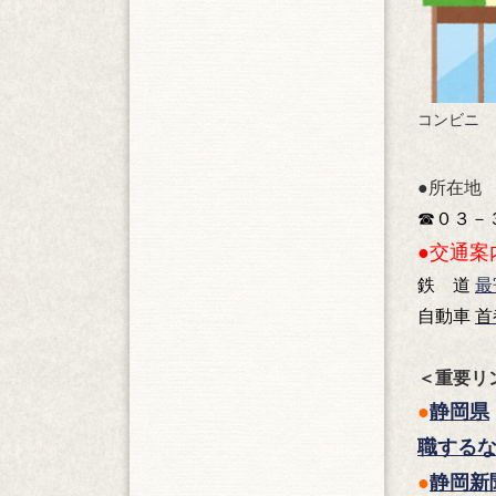
コンビニ
●所在地
☎０３－
●交通案
鉄 道
最
自動車
首
＜重要リ
●
静岡県
職する
●
静岡新