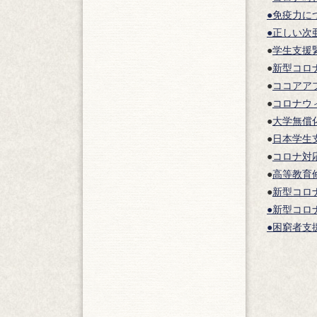
●免疫力に
●正しい次
●
学生支援
●
新型コロ
●
ココアア
●
コロナウ
●
大学無償
●
日本学生
●
コロナ対
●
高等教育
●
新型コロ
●新型コロ
●困窮者支