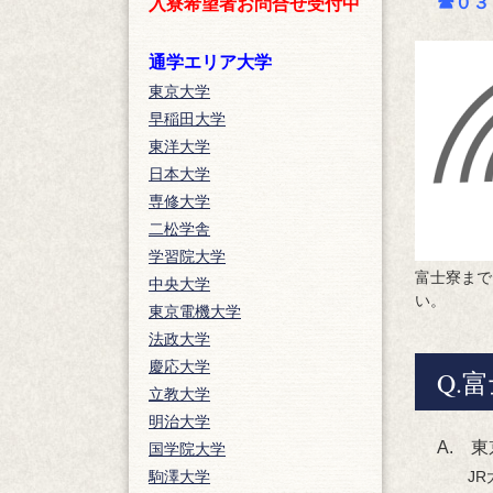
☎０３
入寮希望者お問合せ受付中
通学エリア大学
東京大学
早稲田大学
東洋大学
日本大学
専修大学
二松学舎
学習院大学
富士寮まで
中央大学
い。
東京電機大学
法政大学
慶応大学
Q.
立教大学
明治大学
A. 
国学院大学
駒澤大学
JR大