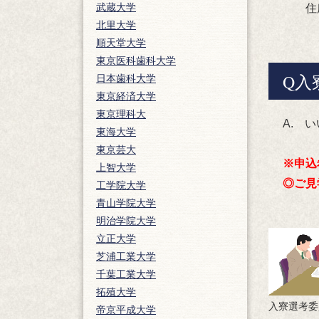
武蔵大学
住所
北里大学
順天堂大学
東京医科歯科大学
Q入
日本歯科大学
東京経済大学
東京理科大
A. 
東海大学
東京芸大
※申込
上智大学
◎ご見
工学院大学
青山学院大学
明治学院大学
立正大学
芝浦工業大学
千葉工業大学
拓殖大学
入寮選考委
帝京平成大学