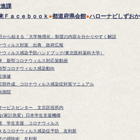
推進課
来Ｆａｃｅｂｏｏｋ
●
都道府県会館
●
ハローナビしずおか
年4月から始まる「大学無償化」制度の内容を分かりやすく解説
ナウィルス対策 出典 政府広報
ナウィルス感染予防ハンドブック(東北医科薬科大学）
事 新型コロナウィルス対応策動画
新型コロナウィルス感染動向
祉保健
監部作成、コロナウィルス感染症対策マニュアル
央病院
サービスセンター 文京区役所内
金(家計急変）日本学生支援機構
省 学生支援 コロナウィルス
きるコロナウィルス感染症予防 友利新
代の掃除術 友利新