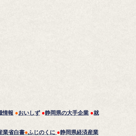
職情報
●
おいしず
●
静岡県の大手企業
●
就
産業省白書
●
ふじのくに
●
静岡県経済産業