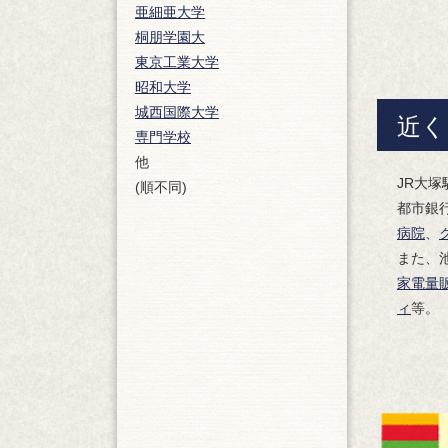
亜細亜大学
桐朋学園大
東京工業大学
昭和大学
城西国際大学
近く
専門学校
他
JR大
(順不同)
都市銀行
病院
、
また、
家電量
ィ
等。