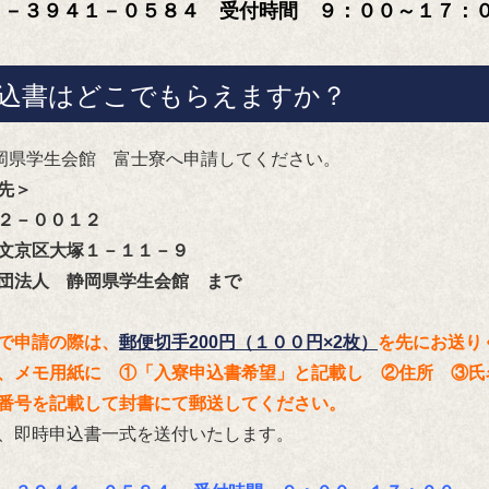
３－３９４１－０５８４ 受付時間 ９：００～１７：
申込書はどこでもらえますか？
岡県学生会館 富士寮へ申請してください。
先＞
２－００１２
文京区大塚１－１１－９
団法人 静岡県学生会館 まで
で申請の際は、
郵便切手200円（１００円×2枚）
を先にお送
、メモ用紙に ①「入寮申込書希望」と記載し ②住所 ③
番号を記載して封書にて郵送してください。
、即時申込書一式を送付いたします。