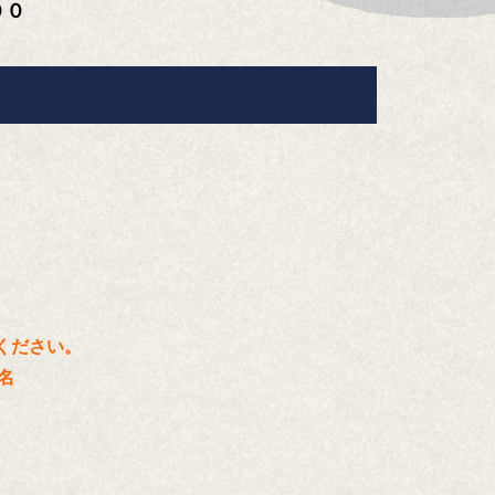
００
りください。
氏名