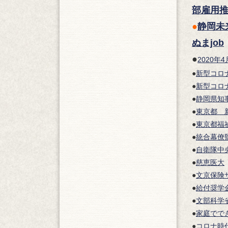
部雇用
●
静岡未
ぬまjob
●
2020
●
新型コロ
●
新型コロ
●
静岡県知
●
東京都 
●
東京都福
●
統合幕僚
●
自衛隊中
●
慈恵医大
●
文京保険
●
給付奨学
●
文部科学
●
家庭でで
●
コロナ時